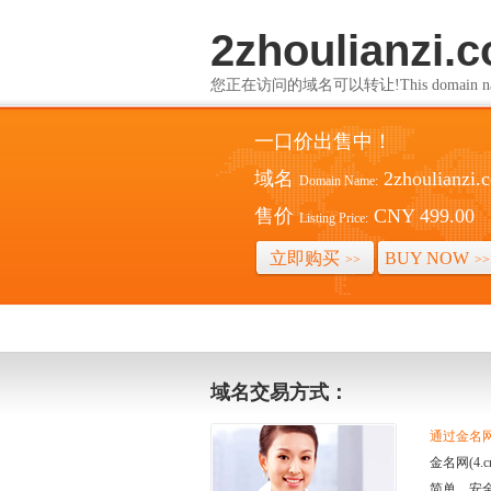
2zhoulianzi.
您正在访问的域名可以转让!This domain name i
一口价出售中！
域名
2zhoulianzi.
Domain Name:
售价
CNY 499.00
Listing Price:
立即购买
BUY NOW
>>
>>
域名交易方式：
通过金名网(
金名网(4
简单、安