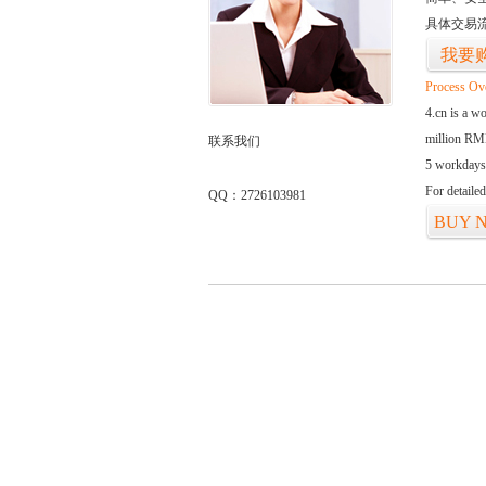
具体交易
我要
Process Ov
4.cn is a w
million RMB
联系我们
5 workdays
For detaile
QQ：2726103981
BUY 