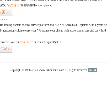
流程可
“点击这里”
查看或咨询support@4.cn。
购买
>>
erview:
orld leading domain escrow service platform and ICANN-Accredited Registrar, with 6 years ri
 transaction volume every year. We promise our clients with professional, safe and easy third-
.
d process, you can
“visit here”
or contact support@4.cn.
NOW
>>
Copyright © 1998 -2025 www.2zhoulianzi.com All Rights Reserved
51La